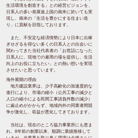
生活環境を創造する」との経営ビジョンを、
日系人の多い発展途上国の南米に於いても実
現し、南米
の「生活を豊かにする住まい造
り」に貢献を目指しております。
また、不安定な経済情勢により日本に出稼
ぎせざるを得ない多くの日系人との出会いに
関わってきた当社代表者の「お世話になった
日系人に、現地での雇用の場を提供し、生活
向上のお役に立ちたい」との熱い想いを実現
させたいと思っています。
海外展開の理由
地方建設業界は、少子高齢化の加速度的な
進行により、市場の縮小（公共工事の減少と
人口の縮小による民間工事請負件数の減少）
に歯止めがかからず、地域内外の同業者間競
争が激化し、収益が悪化してきております。
当社は、現在のところ協力事業所にも恵ま
れ、8年前の創業以来、順調に業績推移して
いるが、当業界を取り巻く環境は今後さらに